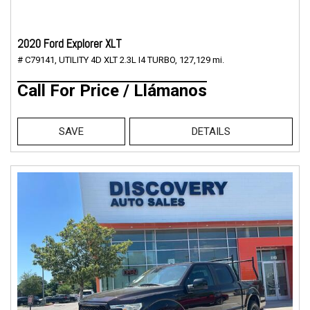
2020 Ford Explorer XLT
# C79141,
UTILITY 4D XLT 2.3L I4 TURBO,
127,129 mi.
Call For Price / Llámanos
SAVE
DETAILS