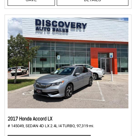
2017 Honda Accord LX
# 145049,
SEDAN 4D LX 2.4L I4 TURBO,
97,319 mi.