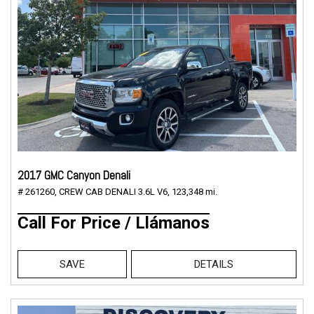
2017 GMC Canyon Denali
# 261260,
CREW CAB DENALI 3.6L V6,
123,348 mi.
Call For Price / Llámanos
SAVE
DETAILS