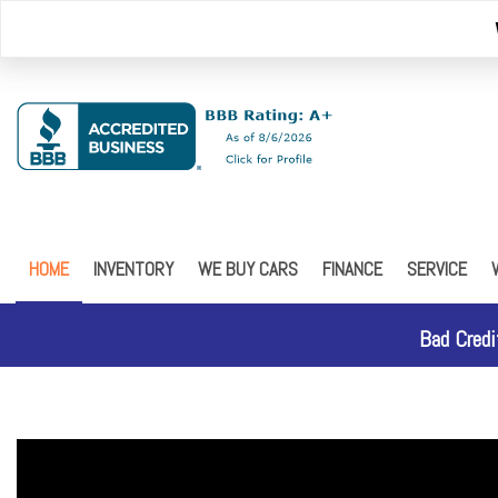
HOME
INVENTORY
WE BUY CARS
FINANCE
SERVICE
Browse Inventory
Online Credit Approval
Our Service
Schedule Test Drive
Online Credit Approval - 
FREE 5 YEA
Bad Credi
Car Finder