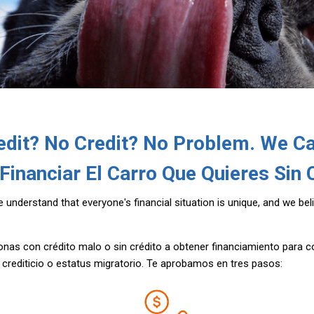
edit? No Credit? No Problem. We Ca
Financiar El Carro Que Quieres Sin C
We understand that everyone's financial situation is unique, and we b
nas con crédito malo o sin crédito a obtener financiamiento para 
l crediticio o estatus migratorio. Te aprobamos en tres pasos: