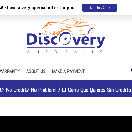
We have a very special offer for you
Get This Offer
WARRANTY
ABOUT US
MAKE A PAYMENT
s
Our Dealership
ES
R Maintenance Plan
Testimonials
t? No Credit? No Problem! /
El Carro Que Quieres Sin Crédito 
Contact Us
Work With Us
Why People Love Us
Discovery Gold